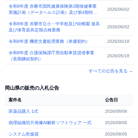
令和8年度 赤磐市国民健康保険第3期保健事業
2026/06/02
実施計画（データヘルス計画）及び第4期特定
健康診査等実施計画中間評価策定業務
令和8年度 赤磐市立小・中学校及び幼稚園 遊具
2026/06/02
及び体育器具定期点検業務
令和8年度 機密文書処理業務（単価契約）
2026/05/18
令和8年度 介護保険課庁用自動車賃貸借事業
2026/05/18
（長期継続契約）
すべての公告を見る
→
岡山県の販売の入札公告
案件名
公告日
医薬品購入 1式
2026/08/06
病理組織切片画像AI解析ソフトウェア 一式
2026/08/05
システム乾燥器
2026/08/05