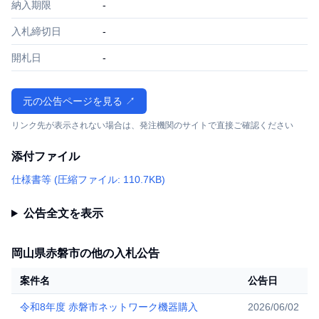
納入期限
-
入札締切日
-
開札日
-
元の公告ページを見る ↗
リンク先が表示されない場合は、発注機関のサイトで直接ご確認ください
添付ファイル
仕様書等 (圧縮ファイル: 110.7KB)
公告全文を表示
岡山県赤磐市の他の入札公告
案件名
公告日
令和8年度 赤磐市ネットワーク機器購入
2026/06/02