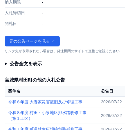
納入期限
-
入札締切日
-
開札日
-
元の公告ページを見る ↗
リンク先が表示されない場合は、発注機関のサイトで直接ご確認ください
公告全文を表示
宮城県村田町の他の入札公告
案件名
公告日
令和８年度 大養家災害復旧及び修理工事
2026/07/22
令和８年度 村田・小泉地区排水路改修工事
2026/07/22
（第１工区）
令和７年度 町道針生広畑線舗装補修工事
2026/07/22