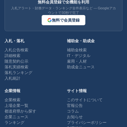
無料会員登録で全機能を利用
入札アラート・財務データ・ランキング全件表示など — Googleアカ
ウントで30秒で完了
無料で会員登録
入札・落札
補助金・助成金
入札公告検索
補助金検索
詳細検索
IT・デジタル
随意契約公示
雇用・人材
落札実績検索
助成金ニュース
落札ランキング
入札統計
企業情報
サイト情報
企業検索
このサイトについて
上場企業一覧
官報公告
都道府県から探す
コラム
企業ニュース
お知らせ
ランキング
プライバシーポリシー