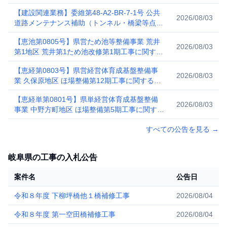
【建設関連業務】委維第48-A2-BR-7-1号 公共
2026/08/03
道路メンテナンス補助（トンネル・橋梁等点検
調査）委託に関する一般競争入札公告
【恵池第0805号】県営ため池等整備事業 荒井
2026/08/03
第1地区 荒井第1ため池改修第1期工事に関する
一般競争入札公告
【恵経第0803号】県営経営体育成基盤整備事
2026/08/03
業 久保原地区 ほ場整備第12期工事に関する一
般競争入札公告
【恵経単第0801号】県単経営体育成基盤整備
2026/08/03
事業 中野方町地区 ほ場整備第5期工事に関する
一般競争入札公告
すべての公告を見る
→
岐阜県の工事の入札公告
案件名
公告日
令和８年度 下柳坪橋他１橋補修工事
2026/08/04
令和８年度 第一空田橋補修工事
2026/08/04