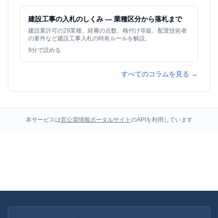
建設工事の入札のしくみ — 業種区分から落札まで
建設業許可の29業種、経審の点数、格付け等級、配置技術者
の要件など建設工事入札の特有ルールを解説。
9
分で読める
すべてのコラムを見る →
本サービスは
官公需情報ポータルサイト
のAPIを利用しています