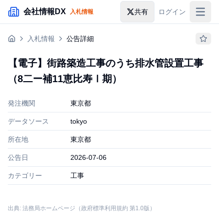
メインコンテンツにスキップ
会社情報DX
共有
ログイン
入札情報
入札情報
入札情報
公告詳細
落札情報
【電子】街路築造工事のうち排水管設置工事
助成金・補助金
（8二ー補11恵比寿Ⅰ期）
企業検索
発注機関
東京都
データソース
tokyo
所在地
東京都
公告日
2026-07-06
カテゴリー
工事
出典: 法務局ホームページ（政府標準利用規約 第1.0版）