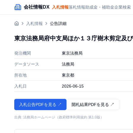
メインコンテンツにスキップ
会社情報DX
入札情報
落札情報
助成金・補助金
企業検索
入札情報
公告詳細
東京法務局府中支局ほか１３庁樹木剪定及び
発注機関
東京法務局
データソース
法務局
所在地
東京都
入札日
2026-06-15
入札公告PDFを見る ↗
開札結果PDFを見る ↗
出典: 法務局ホームページ（政府標準利用規約 第1.0版）