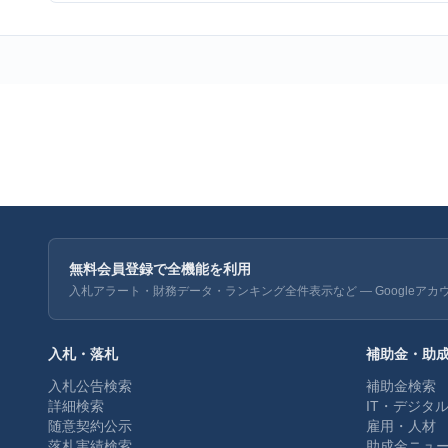
無料会員登録で全機能を利用
入札アラート・財務データ・ランキング全件表示など — Googleアカ
入札・落札
補助金・助
入札公告検索
補助金検索
詳細検索
IT・デジタ
随意契約公示
雇用・人材
落札実績検索
助成金ニュ