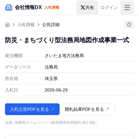
メインコンテンツにスキップ
会社情報DX
共有
ログイン
入札情報
入札情報
入札情報
公告詳細
落札情報
防災・まちづくり型法務局地図作成事業一式
助成金・補助金
発注機関
さいたま地方法務局
企業検索
データソース
法務局
所在地
埼玉県
入札日
2026-06-29
入札公告PDFを見る ↗
開札結果PDFを見る ↗
出典: 法務局ホームページ（政府標準利用規約 第1.0版）