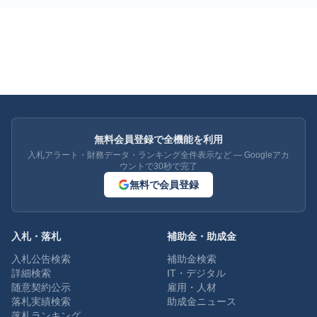
無料会員登録で全機能を利用
入札アラート・財務データ・ランキング全件表示など — Googleアカ
ウントで30秒で完了
無料で会員登録
入札・落札
補助金・助成金
入札公告検索
補助金検索
詳細検索
IT・デジタル
随意契約公示
雇用・人材
落札実績検索
助成金ニュース
落札ランキング