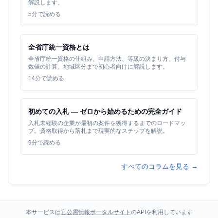
解説します。
5
分で読める
全省庁統一資格とは
全省庁統一資格の仕組み、申請方法、等級の決まり方、付与
数値の計算、地域区分まで初心者向けに解説します。
14
分で読める
初めての入札 — ゼロから始めるための完全ガイド
入札未経験の企業が最初の案件を獲得するまでのロードマッ
プ。資格取得から落札まで現実的なステップを解説。
9
分で読める
すべてのコラムを見る →
本サービスは
官公需情報ポータルサイト
のAPIを利用しています