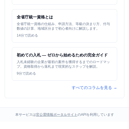
全省庁統一資格とは
全省庁統一資格の仕組み、申請方法、等級の決まり方、付与
数値の計算、地域区分まで初心者向けに解説します。
14
分で読める
初めての入札 — ゼロから始めるための完全ガイド
入札未経験の企業が最初の案件を獲得するまでのロードマッ
プ。資格取得から落札まで現実的なステップを解説。
9
分で読める
すべてのコラムを見る →
本サービスは
官公需情報ポータルサイト
のAPIを利用しています