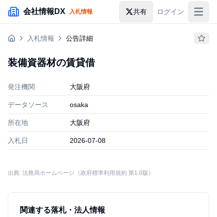
メインコンテンツにスキップ
会社情報DX
共有
ログイン
入札情報
入札情報
入札情報
公告詳細
落札情報
装備資器材の賃貸借
助成金・補助金
発注機関
大阪府
企業検索
データソース
osaka
所在地
大阪府
入札日
2026-07-08
出典: 法務局ホームページ（政府標準利用規約 第1.0版）
関連する落札・法人情報