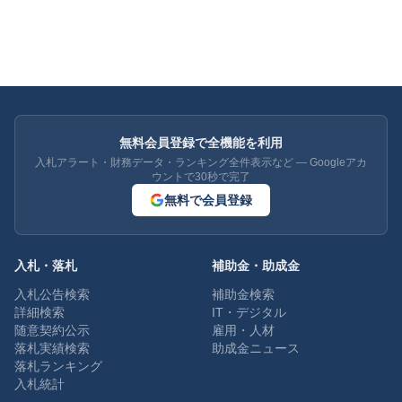
無料会員登録で全機能を利用
入札アラート・財務データ・ランキング全件表示など — Googleアカ
ウントで30秒で完了
無料で会員登録
入札・落札
補助金・助成金
入札公告検索
補助金検索
詳細検索
IT・デジタル
随意契約公示
雇用・人材
落札実績検索
助成金ニュース
落札ランキング
入札統計