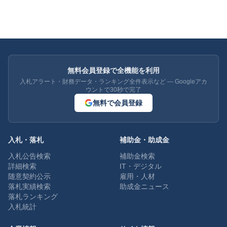
無料会員登録で全機能を利用
入札アラート・財務データ・ランキング全件表示など — Googleアカ
ウントで30秒で完了
無料で会員登録
入札・落札
補助金・助成金
入札公告検索
補助金検索
詳細検索
IT・デジタル
随意契約公示
雇用・人材
落札実績検索
助成金ニュース
落札ランキング
入札統計