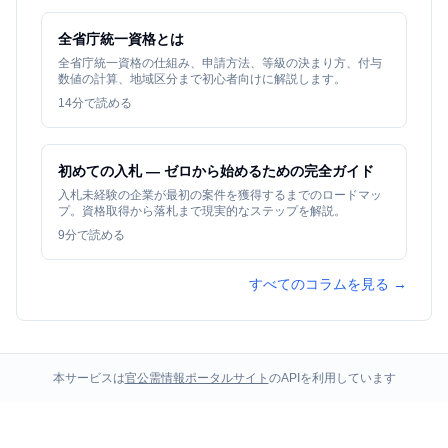
全省庁統一資格とは
全省庁統一資格の仕組み、申請方法、等級の決まり方、付与
数値の計算、地域区分まで初心者向けに解説します。
14
分で読める
初めての入札 — ゼロから始めるための完全ガイド
入札未経験の企業が最初の案件を獲得するまでのロードマッ
プ。資格取得から落札まで現実的なステップを解説。
9
分で読める
すべてのコラムを見る →
本サービスは
官公需情報ポータルサイト
のAPIを利用しています