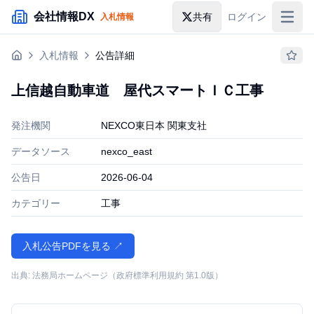
メインコンテンツにスキップ
会社情報DX
共有
ログイン
入札情報
入札情報
入札情報
公告詳細
落札情報
上信越自動車道 屋代スマートＩＣ工事
助成金・補助金
発注機関
NEXCO東日本 関東支社
企業検索
データソース
nexco_east
公告日
2026-06-04
カテゴリー
工事
入札公告PDFを見る ↗
出典: 法務局ホームページ（政府標準利用規約 第1.0版）