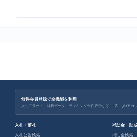
無料会員登録で全機能を利用
入札アラート・財務データ・ランキング全件表示など — Googleアカ
入札・落札
補助金・助
入札公告検索
補助金検索