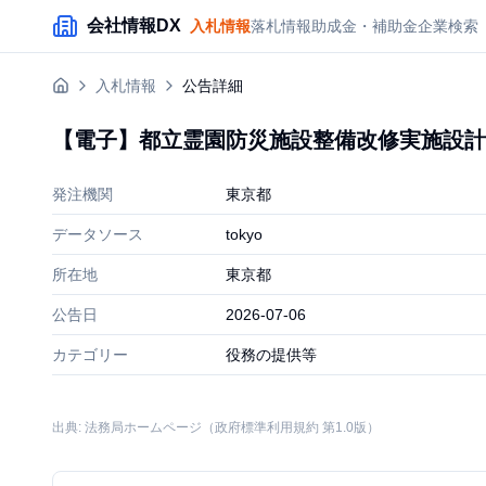
メインコンテンツにスキップ
会社情報DX
入札情報
落札情報
助成金・補助金
企業検索
入札情報
公告詳細
【電子】都立霊園防災施設整備改修実施設計
発注機関
東京都
データソース
tokyo
所在地
東京都
公告日
2026-07-06
カテゴリー
役務の提供等
出典: 法務局ホームページ（政府標準利用規約 第1.0版）