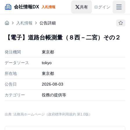
メインコンテンツにスキップ
会社情報DX
共有
ログイン
入札情報
入札情報
入札情報
公告詳細
落札情報
【電子】道路台帳測量（８西－二宮）その２
助成金・補助金
発注機関
東京都
企業検索
データソース
tokyo
所在地
東京都
公告日
2026-08-03
カテゴリー
役務の提供等
出典: 法務局ホームページ（政府標準利用規約 第1.0版）