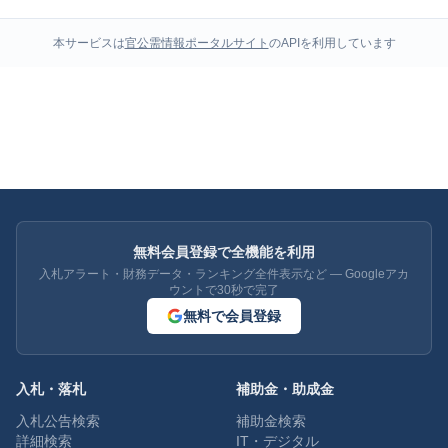
本サービスは
官公需情報ポータルサイト
のAPIを利用しています
無料会員登録で全機能を利用
入札アラート・財務データ・ランキング全件表示など — Googleアカ
ウントで30秒で完了
無料で会員登録
入札・落札
補助金・助成金
入札公告検索
補助金検索
詳細検索
IT・デジタル