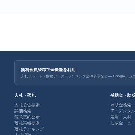
無料会員登録で全機能を利用
入札アラート・財務データ・ランキング全件表示など — Googleアカ
入札・落札
補助金・助
入札公告検索
補助金検索
詳細検索
IT・デジタ
随意契約公示
雇用・人材
落札実績検索
助成金ニュ
落札ランキング