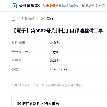
メインコンテンツにスキップ
会社情報DX
入札情報
落札情報
助成金・補助金
企業検索
入札情報
公告詳細
【電子】第0862号荒川七丁目緑地整備工事
発注機関
東京都
データソース
tokyo
所在地
東京都
公告日
2026-07-29
出典: 法務局ホームページ（政府標準利用規約 第1.0版）
関連する落札・法人情報