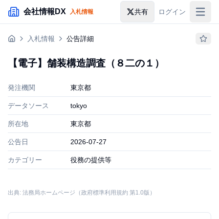
メインコンテンツにスキップ
会社情報DX
共有
ログイン
入札情報
入札情報
入札情報
公告詳細
落札情報
【電子】舗装構造調査（８二の１）
助成金・補助金
発注機関
東京都
企業検索
データソース
tokyo
所在地
東京都
公告日
2026-07-27
カテゴリー
役務の提供等
出典: 法務局ホームページ（政府標準利用規約 第1.0版）