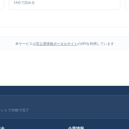
14
分で読める
本サービスは
官公需情報ポータルサイト
のAPIを利用しています
ウントで30秒で完了
成金
企業情報