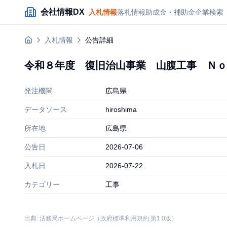
メインコンテンツにスキップ
会社情報DX
入札情報
落札情報
助成金・補助金
企業検索
入札情報
公告詳細
令和８年度 復旧治山事業 山腹工事 Ｎｏ
発注機関
広島県
データソース
hiroshima
所在地
広島県
公告日
2026-07-06
入札日
2026-07-22
カテゴリー
工事
出典: 法務局ホームページ（政府標準利用規約 第1.0版）