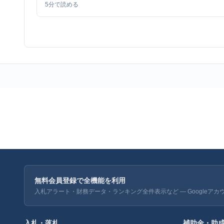
5
分で読める
無料会員登録で全機能を利用
入札アラート・財務データ・ランキング全件表示など — Googleアカ
入札・落札
補助金・助