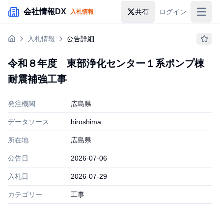
メインコンテンツにスキップ
会社情報DX
共有
ログイン
入札情報
入札情報
入札情報
公告詳細
落札情報
令和８年度 東部浄化センター１系ポンプ棟
助成金・補助金
耐震補強工事
企業検索
発注機関
広島県
データソース
hiroshima
所在地
広島県
公告日
2026-07-06
入札日
2026-07-29
カテゴリー
工事