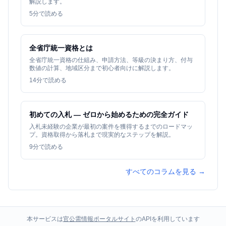
解説します。
5
分で読める
全省庁統一資格とは
全省庁統一資格の仕組み、申請方法、等級の決まり方、付与
数値の計算、地域区分まで初心者向けに解説します。
14
分で読める
初めての入札 — ゼロから始めるための完全ガイド
入札未経験の企業が最初の案件を獲得するまでのロードマッ
プ。資格取得から落札まで現実的なステップを解説。
9
分で読める
すべてのコラムを見る →
本サービスは
官公需情報ポータルサイト
のAPIを利用しています