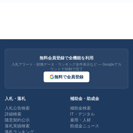
無料会員登録で全機能を利用
入札アラート・財務データ・ランキング全件表示など — Googleアカ
ウントで30秒で完了
無料で会員登録
入札・落札
補助金・助成金
入札公告検索
補助金検索
詳細検索
IT・デジタル
随意契約公示
雇用・人材
落札実績検索
助成金ニュース
落札ランキング