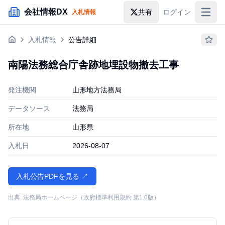
メインコンテンツにスキップ
会社情報DX
共有
ログイン
入札情報
入札情報
入札情報
公告詳細
落札情報
南陽法務総合庁舎跡地埋設物撤去工事
助成金・補助金
発注機関
山形地方法務局
企業検索
データソース
法務局
所在地
山形県
入札日
2026-08-07
入札公告PDFを見る ↗
出典: 法務局ホームページ（政府標準利用規約 第1.0版）