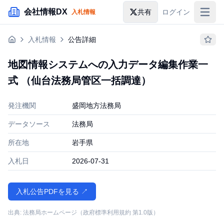
メインコンテンツにスキップ
会社情報DX
共有
ログイン
入札情報
入札情報
入札情報
公告詳細
落札情報
地図情報システムへの入力データ編集作業一
助成金・補助金
式 （仙台法務局管区一括調達）
企業検索
発注機関
盛岡地方法務局
データソース
法務局
所在地
岩手県
入札日
2026-07-31
入札公告PDFを見る ↗
出典: 法務局ホームページ（政府標準利用規約 第1.0版）