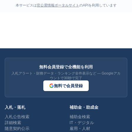
本サービスは
官公需情報ポータルサイト
のAPIを利用しています
無料会員登録で全機能を利用
入札アラート・財務データ・ランキング全件表示など — Googleアカ
ウントで30秒で完了
無料で会員登録
入札・落札
補助金・助成金
入札公告検索
補助金検索
詳細検索
IT・デジタル
随意契約公示
雇用・人材