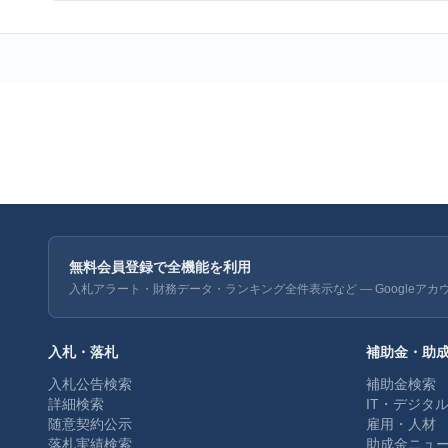
無料会員登録で全機能を利用
入札アラート・財務データ・ランキング全件表示など — Googleアカ
入札・落札
補助金・助
入札公告検索
補助金検索
詳細検索
IT・デジタ
随意契約公示
雇用・人材
落札実績検索
助成金ニュ