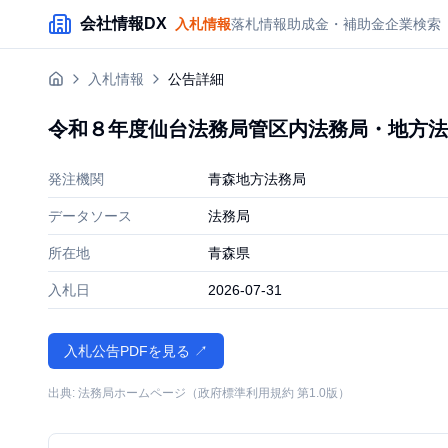
メインコンテンツにスキップ
会社情報DX
入札情報
落札情報
助成金・補助金
企業検索
入札情報
公告詳細
令和８年度仙台法務局管区内法務局・地方法
発注機関
青森地方法務局
データソース
法務局
所在地
青森県
入札日
2026-07-31
入札公告PDFを見る ↗
出典: 法務局ホームページ（政府標準利用規約 第1.0版）