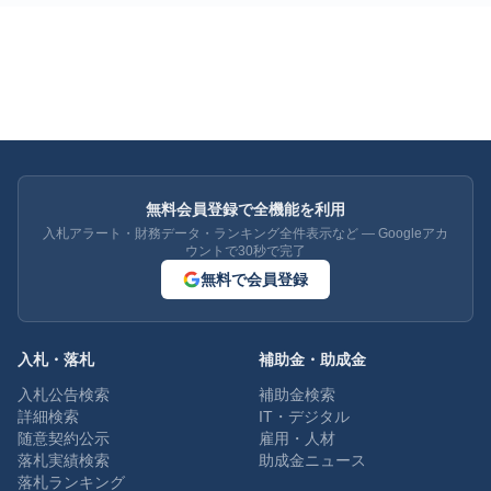
無料会員登録で全機能を利用
入札アラート・財務データ・ランキング全件表示など — Googleアカ
ウントで30秒で完了
無料で会員登録
入札・落札
補助金・助成金
入札公告検索
補助金検索
詳細検索
IT・デジタル
随意契約公示
雇用・人材
落札実績検索
助成金ニュース
落札ランキング