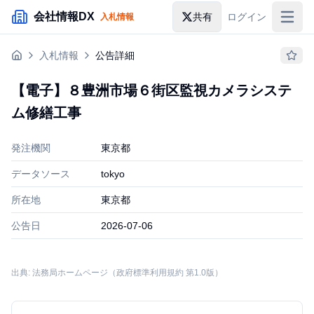
メインコンテンツにスキップ
会社情報DX
共有
ログイン
入札情報
入札情報
入札情報
公告詳細
落札情報
【電子】８豊洲市場６街区監視カメラシステ
助成金・補助金
ム修繕工事
企業検索
発注機関
東京都
データソース
tokyo
所在地
東京都
公告日
2026-07-06
出典: 法務局ホームページ（政府標準利用規約 第1.0版）