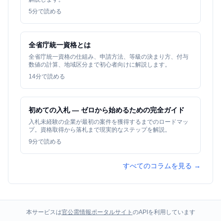
5
分で読める
全省庁統一資格とは
全省庁統一資格の仕組み、申請方法、等級の決まり方、付与
数値の計算、地域区分まで初心者向けに解説します。
14
分で読める
初めての入札 — ゼロから始めるための完全ガイド
入札未経験の企業が最初の案件を獲得するまでのロードマッ
プ。資格取得から落札まで現実的なステップを解説。
9
分で読める
すべてのコラムを見る →
本サービスは
官公需情報ポータルサイト
のAPIを利用しています