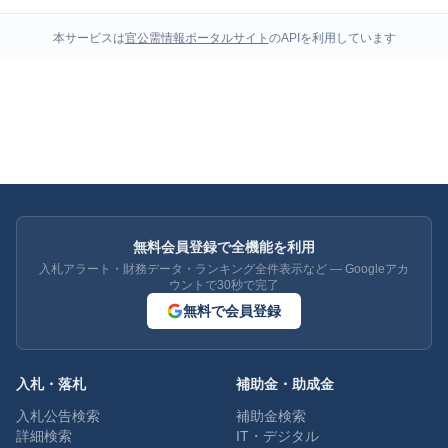
本サービスは
官公需情報ポータルサイト
のAPIを利用しています
無料会員登録で全機能を利用
入札アラート・財務データ・ランキング全件表示など — Googleアカ
ウントで30秒で完了
無料で会員登録
入札・落札
補助金・助成金
入札公告検索
補助金検索
詳細検索
IT・デジタル