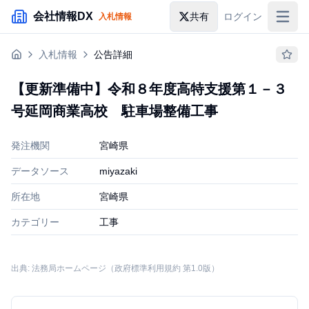
メインコンテンツにスキップ
会社情報DX
共有
ログイン
入札情報
入札情報
入札情報
公告詳細
落札情報
【更新準備中】令和８年度高特支援第１－３
助成金・補助金
号延岡商業高校 駐車場整備工事
企業検索
発注機関
宮崎県
データソース
miyazaki
所在地
宮崎県
カテゴリー
工事
出典: 法務局ホームページ（政府標準利用規約 第1.0版）