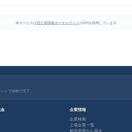
本サービスは
官公需情報ポータルサイト
のAPIを利用しています
ウントで30秒で完了
成金
企業情報
企業検索
ル
上場企業一覧
都道府県から探す