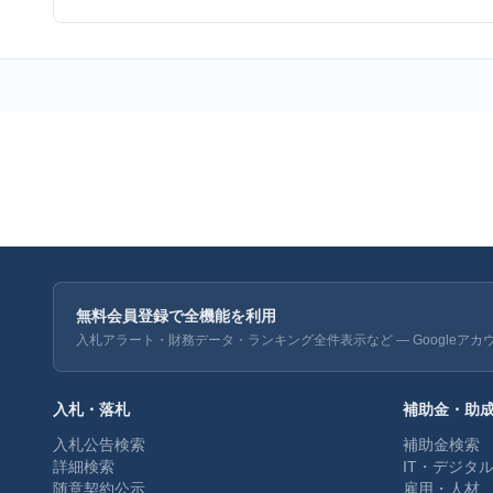
無料会員登録で全機能を利用
入札アラート・財務データ・ランキング全件表示など — Googleアカ
入札・落札
補助金・助
入札公告検索
補助金検索
詳細検索
IT・デジタ
随意契約公示
雇用・人材