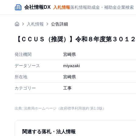
メインコンテンツにスキップ
会社情報DX
入札情報
落札情報
助成金・補助金
企業検索
入札情報
公告詳細
【ＣＣＵＳ（推奨）】令和８年度第３０１２
発注機関
宮崎県
データソース
miyazaki
所在地
宮崎県
カテゴリー
工事
出典: 法務局ホームページ（政府標準利用規約 第1.0版）
関連する落札・法人情報