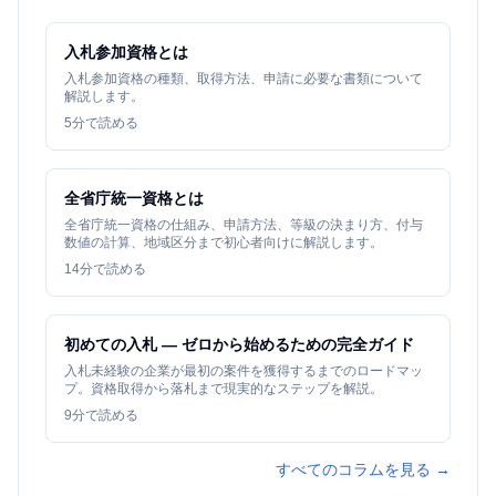
入札参加資格とは
入札参加資格の種類、取得方法、申請に必要な書類について
解説します。
5
分で読める
全省庁統一資格とは
全省庁統一資格の仕組み、申請方法、等級の決まり方、付与
数値の計算、地域区分まで初心者向けに解説します。
14
分で読める
初めての入札 — ゼロから始めるための完全ガイド
入札未経験の企業が最初の案件を獲得するまでのロードマッ
プ。資格取得から落札まで現実的なステップを解説。
9
分で読める
すべてのコラムを見る →