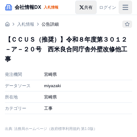
メインコンテンツにスキップ
会社情報DX
共有
ログイン
入札情報
入札情報
入札情報
公告詳細
落札情報
【ＣＣＵＳ（推奨）】令和８年度第３０１２
助成金・補助金
－ア－２０号 西米良合同庁舎外壁改修他工
企業検索
事
発注機関
宮崎県
データソース
miyazaki
所在地
宮崎県
カテゴリー
工事
出典: 法務局ホームページ（政府標準利用規約 第1.0版）