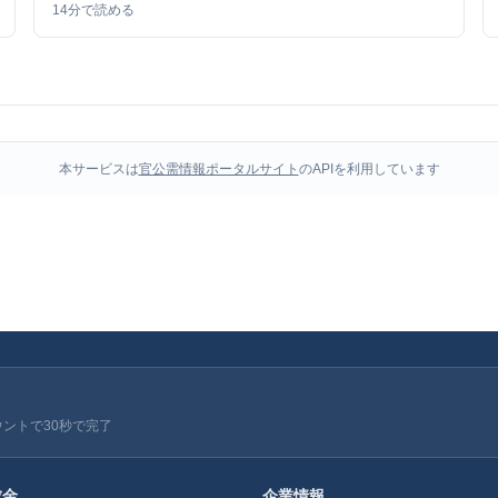
14
分で読める
本サービスは
官公需情報ポータルサイト
のAPIを利用しています
ウントで30秒で完了
成金
企業情報