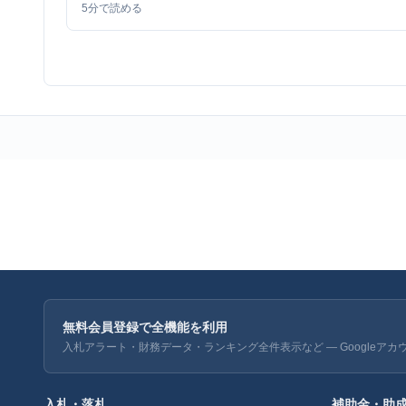
5
分で読める
無料会員登録で全機能を利用
入札アラート・財務データ・ランキング全件表示など — Googleアカ
入札・落札
補助金・助