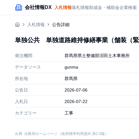
メインコンテンツにスキップ
会社情報DX
入札情報
落札情報
助成金・補助金
企業検索
入札情報
公告詳細
単独公共 単独道路維持修繕事業（舗装（緊
発注機関
群馬県県土整備部沼田土木事務所
データソース
gunma
所在地
群馬県
公告日
2026-07-06
入札日
2026-07-22
カテゴリー
工事
出典: 法務局ホームページ（政府標準利用規約 第1.0版）