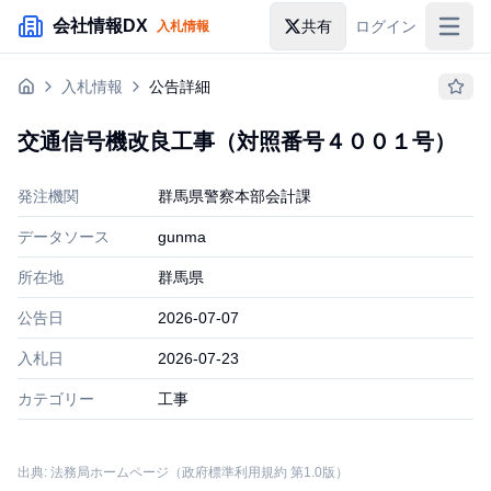
メインコンテンツにスキップ
会社情報DX
共有
ログイン
入札情報
入札情報
入札情報
公告詳細
落札情報
交通信号機改良工事（対照番号４００１号）
助成金・補助金
発注機関
群馬県警察本部会計課
企業検索
データソース
gunma
所在地
群馬県
公告日
2026-07-07
入札日
2026-07-23
カテゴリー
工事
出典: 法務局ホームページ（政府標準利用規約 第1.0版）