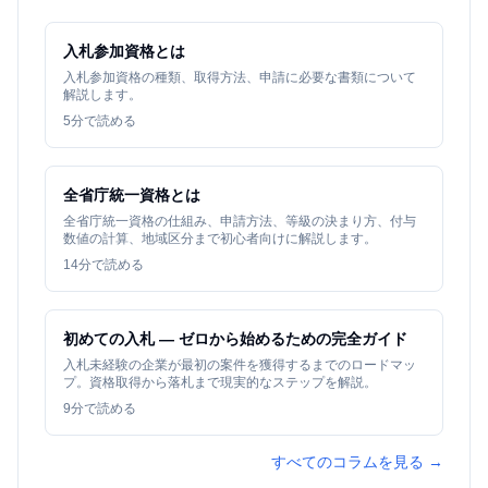
入札参加資格とは
入札参加資格の種類、取得方法、申請に必要な書類について
解説します。
5
分で読める
全省庁統一資格とは
全省庁統一資格の仕組み、申請方法、等級の決まり方、付与
数値の計算、地域区分まで初心者向けに解説します。
14
分で読める
初めての入札 — ゼロから始めるための完全ガイド
入札未経験の企業が最初の案件を獲得するまでのロードマッ
プ。資格取得から落札まで現実的なステップを解説。
9
分で読める
すべてのコラムを見る →