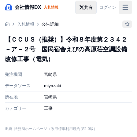
メインコンテンツにスキップ
会社情報DX
共有
ログイン
入札情報
入札情報
入札情報
公告詳細
落札情報
【ＣＣＵＳ（推奨）】令和８年度第２３４２
助成金・補助金
－ア－２号 国民宿舎えびの高原荘空調設備
企業検索
改修工事（電気）
発注機関
宮崎県
データソース
miyazaki
所在地
宮崎県
カテゴリー
工事
出典: 法務局ホームページ（政府標準利用規約 第1.0版）