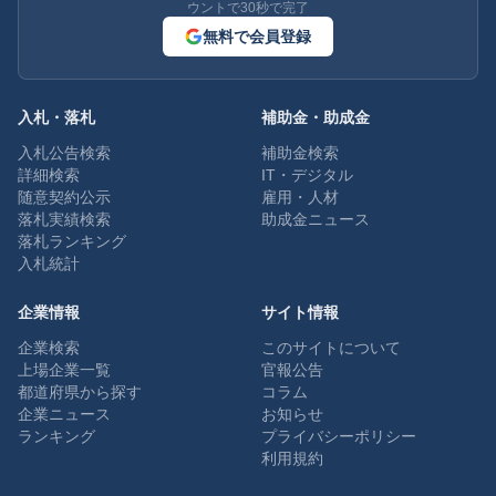
ウントで30秒で完了
無料で会員登録
入札・落札
補助金・助成金
入札公告検索
補助金検索
詳細検索
IT・デジタル
随意契約公示
雇用・人材
落札実績検索
助成金ニュース
落札ランキング
入札統計
企業情報
サイト情報
企業検索
このサイトについて
上場企業一覧
官報公告
都道府県から探す
コラム
企業ニュース
お知らせ
ランキング
プライバシーポリシー
利用規約