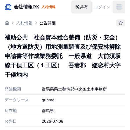
メインコンテンツにスキップ
会社情報DX
共有
ログイン
入札情報
入札情報
入札情報
公告詳細
落札情報
補助公共 社会資本総合整備（防災・安全）
助成金・補助金
（地方道防災）用地測量調査及び保安林解除
企業検索
申請書等作成業務委託 一般県道 大前須坂
線干俣工区（１工区） 吾妻郡 嬬恋村大字
干俣地内
発注機関
群馬県県土整備部中之条土木事務所
データソース
gunma
所在地
群馬県
公告日
2026-07-06