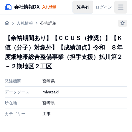
メインコンテンツにスキップ
会社情報DX
共有
ログイン
入札情報
入札情報
入札情報
公告詳細
落札情報
【余裕期間あり】【ＣＣＵＳ（推奨）】【Ｋ
助成金・補助金
値（分子）対象外】【成績加点】令和 ８年
企業検索
度畑地帯総合整備事業（担手支援）払川第２
－２期地区２工区
発注機関
宮崎県
データソース
miyazaki
所在地
宮崎県
カテゴリー
工事