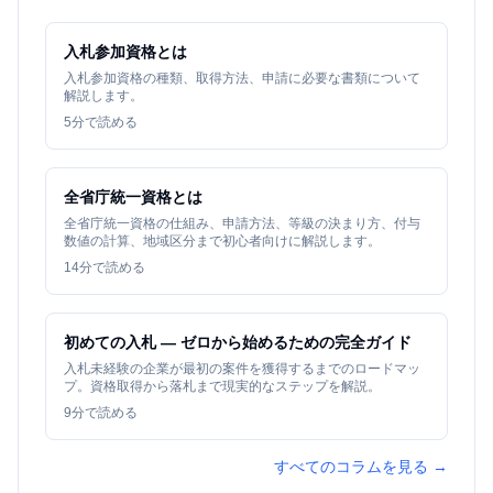
入札参加資格とは
入札参加資格の種類、取得方法、申請に必要な書類について
解説します。
5
分で読める
全省庁統一資格とは
全省庁統一資格の仕組み、申請方法、等級の決まり方、付与
数値の計算、地域区分まで初心者向けに解説します。
14
分で読める
初めての入札 — ゼロから始めるための完全ガイド
入札未経験の企業が最初の案件を獲得するまでのロードマッ
プ。資格取得から落札まで現実的なステップを解説。
9
分で読める
すべてのコラムを見る →