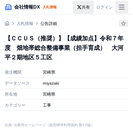
メインコンテンツにスキップ
会社情報DX
共有
ログイン
入札情報
入札情報
入札情報
公告詳細
落札情報
【ＣＣＵＳ（推奨）】【成績加点】令和７年
助成金・補助金
度 畑地帯総合整備事業（担手育成） 大河
企業検索
平２期地区５工区
発注機関
宮崎県
データソース
miyazaki
所在地
宮崎県
カテゴリー
工事
出典: 法務局ホームページ（政府標準利用規約 第1.0版）