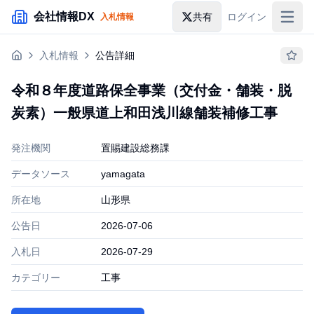
メインコンテンツにスキップ
会社情報DX
共有
ログイン
入札情報
入札情報
入札情報
公告詳細
落札情報
令和８年度道路保全事業（交付金・舗装・脱
助成金・補助金
炭素）一般県道上和田浅川線舗装補修工事
企業検索
発注機関
置賜建設総務課
データソース
yamagata
所在地
山形県
公告日
2026-07-06
入札日
2026-07-29
カテゴリー
工事