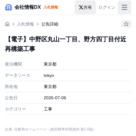
メインコンテンツにスキップ
会社情報DX
共有
ログイン
入札情報
入札情報
入札情報
公告詳細
落札情報
【電子】中野区丸山一丁目、野方四丁目付近
助成金・補助金
再構築工事
企業検索
発注機関
東京都
データソース
tokyo
所在地
東京都
公告日
2026-07-06
カテゴリー
工事
出典: 法務局ホームページ（政府標準利用規約 第1.0版）