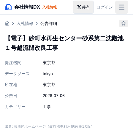
メインコンテンツにスキップ
会社情報DX
共有
ログイン
入札情報
入札情報
入札情報
公告詳細
落札情報
【電子】砂町水再生センター砂系第二沈殿池
助成金・補助金
１号越流樋改良工事
企業検索
発注機関
東京都
データソース
tokyo
所在地
東京都
公告日
2026-07-06
カテゴリー
工事
出典: 法務局ホームページ（政府標準利用規約 第1.0版）