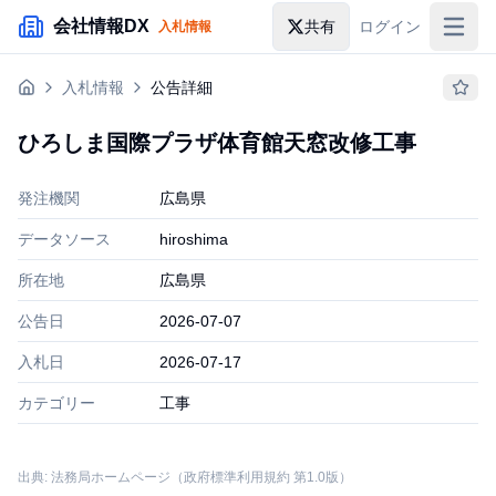
メインコンテンツにスキップ
会社情報DX
共有
ログイン
入札情報
入札情報
入札情報
公告詳細
落札情報
ひろしま国際プラザ体育館天窓改修工事
助成金・補助金
発注機関
広島県
企業検索
データソース
hiroshima
所在地
広島県
公告日
2026-07-07
入札日
2026-07-17
カテゴリー
工事
出典: 法務局ホームページ（政府標準利用規約 第1.0版）