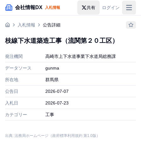
メインコンテンツにスキップ
会社情報DX
共有
ログイン
入札情報
入札情報
入札情報
公告詳細
落札情報
枝線下水道築造工事（流関第２０工区）
助成金・補助金
発注機関
高崎市上下水道事業下水道局総務課
企業検索
データソース
gunma
所在地
群馬県
公告日
2026-07-07
入札日
2026-07-23
カテゴリー
工事
出典: 法務局ホームページ（政府標準利用規約 第1.0版）