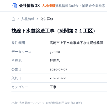
メインコンテンツにスキップ
会社情報DX
入札情報
落札情報
助成金・補助金
企業検索
入札情報
公告詳細
枝線下水道築造工事（流関第２１工区）
発注機関
高崎市上下水道事業下水道局総務課
データソース
gunma
所在地
群馬県
公告日
2026-07-07
入札日
2026-07-23
カテゴリー
工事
出典: 法務局ホームページ（政府標準利用規約 第1.0版）