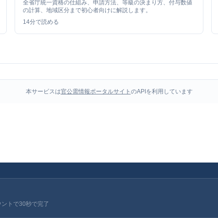
全省庁統一資格の仕組み、申請方法、等級の決まり方、付与数値
の計算、地域区分まで初心者向けに解説します。
14
分で読める
本サービスは
官公需情報ポータルサイト
のAPIを利用しています
ウントで30秒で完了