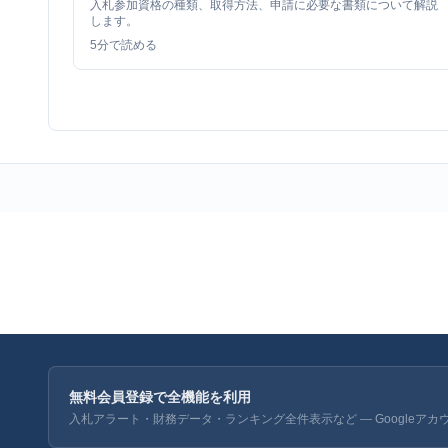
入札参加資格の種類、取得方法、申請に必要な書類について解説
します。
5
分で読める
無料会員登録で全機能を利用
入札アラート・財務データ・ランキング全件表示など — Googleアカ