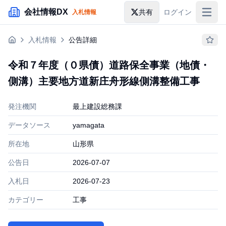
メインコンテンツにスキップ
会社情報DX
共有
ログイン
入札情報
入札情報
入札情報
公告詳細
落札情報
令和７年度（０県債）道路保全事業（地債・
助成金・補助金
側溝）主要地方道新庄舟形線側溝整備工事
企業検索
発注機関
最上建設総務課
データソース
yamagata
所在地
山形県
公告日
2026-07-07
入札日
2026-07-23
カテゴリー
工事