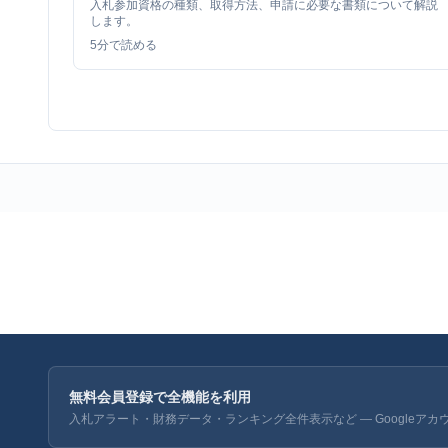
入札参加資格の種類、取得方法、申請に必要な書類について解説
します。
5
分で読める
無料会員登録で全機能を利用
入札アラート・財務データ・ランキング全件表示など — Googleアカ