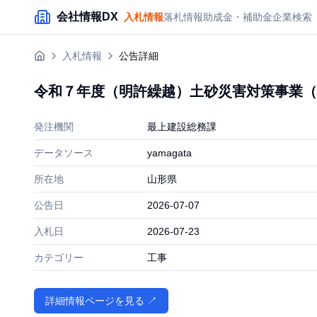
メインコンテンツにスキップ
会社情報DX
入札情報
落札情報
助成金・補助金
企業検索
入札情報
公告詳細
令和７年度（明許繰越）土砂災害対策事業（
発注機関
最上建設総務課
データソース
yamagata
所在地
山形県
公告日
2026-07-07
入札日
2026-07-23
カテゴリー
工事
詳細情報ページを見る ↗