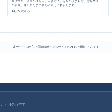
全省庁統一資格の仕組み、申請方法、等級の決まり方、付与数値
の計算、地域区分まで初心者向けに解説します。
14
分で読める
本サービスは
官公需情報ポータルサイト
のAPIを利用しています
ウントで30秒で完了