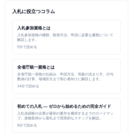
入札に役立つコラム
入札参加資格とは
入札参加資格の種類、取得方法、申請に必要な書類について
解説します。
5
分で読める
全省庁統一資格とは
全省庁統一資格の仕組み、申請方法、等級の決まり方、付与
数値の計算、地域区分まで初心者向けに解説します。
14
分で読める
初めての入札 — ゼロから始めるための完全ガイド
入札未経験の企業が最初の案件を獲得するまでのロードマッ
プ。資格取得から落札まで現実的なステップを解説。
9
分で読める