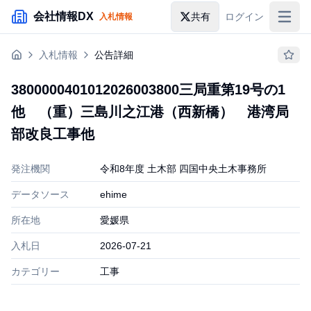
メインコンテンツにスキップ
会社情報DX
共有
ログイン
入札情報
入札情報
入札情報
公告詳細
落札情報
3800000401012026003800三局重第19号の1
助成金・補助金
他 （重）三島川之江港（西新橋） 港湾局
企業検索
部改良工事他
発注機関
令和8年度 土木部 四国中央土木事務所
データソース
ehime
所在地
愛媛県
入札日
2026-07-21
カテゴリー
工事