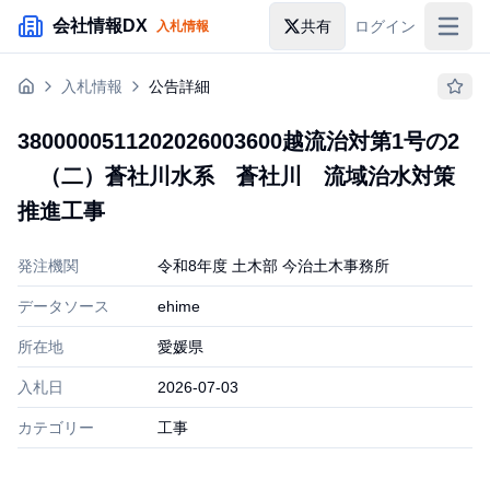
メインコンテンツにスキップ
会社情報DX
共有
ログイン
入札情報
入札情報
入札情報
公告詳細
落札情報
3800000511202026003600越流治対第1号の2
助成金・補助金
（二）蒼社川水系 蒼社川 流域治水対策
企業検索
推進工事
発注機関
令和8年度 土木部 今治土木事務所
データソース
ehime
所在地
愛媛県
入札日
2026-07-03
カテゴリー
工事