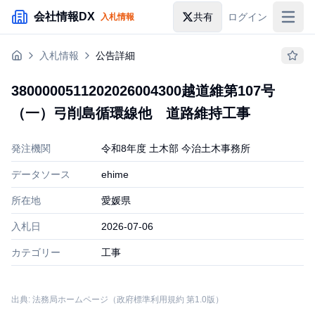
メインコンテンツにスキップ
会社情報DX
共有
ログイン
入札情報
入札情報
入札情報
公告詳細
落札情報
3800000511202026004300越道維第107号
助成金・補助金
（一）弓削島循環線他 道路維持工事
企業検索
発注機関
令和8年度 土木部 今治土木事務所
データソース
ehime
所在地
愛媛県
入札日
2026-07-06
カテゴリー
工事
出典: 法務局ホームページ（政府標準利用規約 第1.0版）