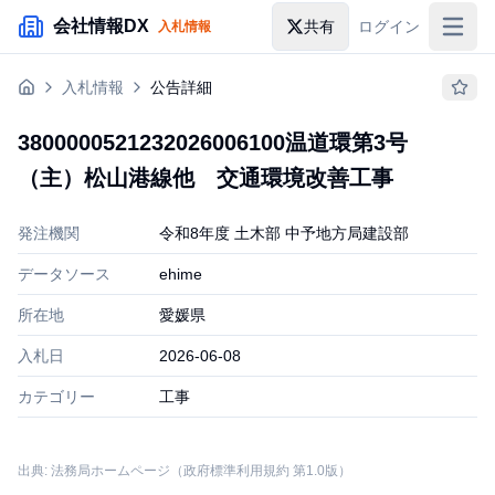
メインコンテンツにスキップ
会社情報DX
共有
ログイン
入札情報
入札情報
入札情報
公告詳細
落札情報
3800000521232026006100温道環第3号
助成金・補助金
（主）松山港線他 交通環境改善工事
企業検索
発注機関
令和8年度 土木部 中予地方局建設部
データソース
ehime
所在地
愛媛県
入札日
2026-06-08
カテゴリー
工事
出典: 法務局ホームページ（政府標準利用規約 第1.0版）