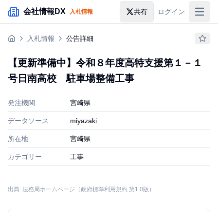
メインコンテンツにスキップ
会社情報DX
共有
ログイン
入札情報
入札情報
入札情報
公告詳細
落札情報
【更新準備中】令和８年度高特支援第１－１
助成金・補助金
号日南高校 駐車場整備工事
企業検索
発注機関
宮崎県
データソース
miyazaki
所在地
宮崎県
カテゴリー
工事
出典: 法務局ホームページ（政府標準利用規約 第1.0版）