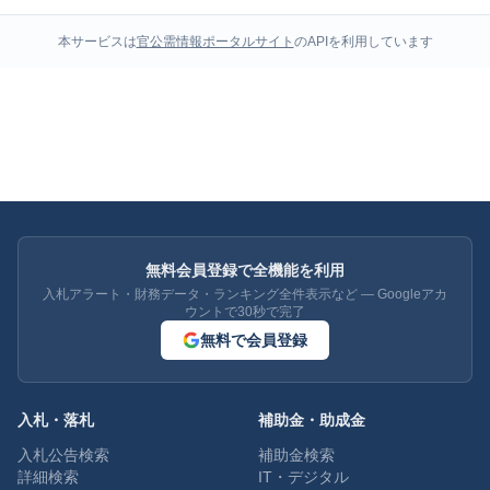
本サービスは
官公需情報ポータルサイト
のAPIを利用しています
無料会員登録で全機能を利用
入札アラート・財務データ・ランキング全件表示など — Googleアカ
ウントで30秒で完了
無料で会員登録
入札・落札
補助金・助成金
入札公告検索
補助金検索
詳細検索
IT・デジタル