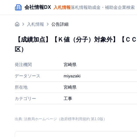
メインコンテンツにスキップ
会社情報DX
入札情報
落札情報
助成金・補助金
企業検索
入札情報
公告詳細
【成績加点】【Ｋ値（分子）対象外】【ＣＣ
区）
発注機関
宮崎県
データソース
miyazaki
所在地
宮崎県
カテゴリー
工事
出典: 法務局ホームページ（政府標準利用規約 第1.0版）