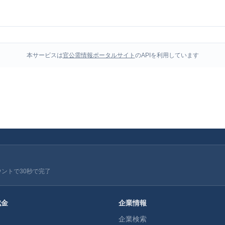
本サービスは
官公需情報ポータルサイト
のAPIを利用しています
ウントで30秒で完了
成金
企業情報
企業検索