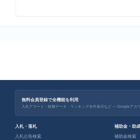
無料会員登録で全機能を利用
入札アラート・財務データ・ランキング全件表示など — Googleアカ
入札・落札
補助金・助
入札公告検索
補助金検索