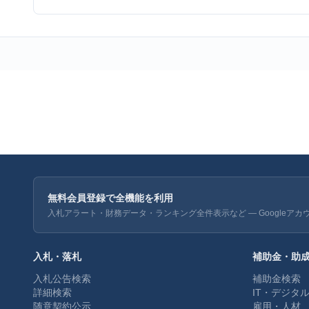
無料会員登録で全機能を利用
入札アラート・財務データ・ランキング全件表示など — Googleアカ
入札・落札
補助金・助
入札公告検索
補助金検索
詳細検索
IT・デジタ
随意契約公示
雇用・人材