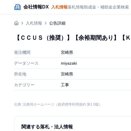
メインコンテンツにスキップ
会社情報DX
入札情報
落札情報
助成金・補助金
企業検索
入札情報
公告詳細
【ＣＣＵＳ（推奨）】【余裕期間あり】【Ｋ
発注機関
宮崎県
データソース
miyazaki
所在地
宮崎県
カテゴリー
工事
出典: 法務局ホームページ（政府標準利用規約 第1.0版）
関連する落札・法人情報