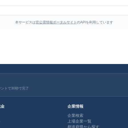
本サービスは
官公需情報ポータルサイト
のAPIを利用しています
ウントで30秒で完了
成金
企業情報
企業検索
ル
上場企業一覧
都道府県から探す