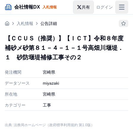
メインコンテンツにスキップ
会社情報DX
共有
ログイン
入札情報
入札情報
入札情報
公告詳細
落札情報
【ＣＣＵＳ（推奨）】【ＩＣＴ】令和８年度
助成金・補助金
補砂メ砂第８１－４－１－１号高畑川堰堤．
企業検索
１ 砂防堰堤補修工事その２
発注機関
宮崎県
データソース
miyazaki
所在地
宮崎県
カテゴリー
工事
出典: 法務局ホームページ（政府標準利用規約 第1.0版）