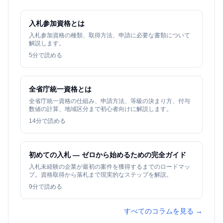
入札参加資格とは
入札参加資格の種類、取得方法、申請に必要な書類について
解説します。
5
分で読める
全省庁統一資格とは
全省庁統一資格の仕組み、申請方法、等級の決まり方、付与
数値の計算、地域区分まで初心者向けに解説します。
14
分で読める
初めての入札 — ゼロから始めるための完全ガイド
入札未経験の企業が最初の案件を獲得するまでのロードマッ
プ。資格取得から落札まで現実的なステップを解説。
9
分で読める
すべてのコラムを見る →