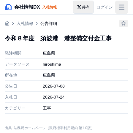
メインコンテンツにスキップ
会社情報DX
共有
ログイン
入札情報
入札情報
入札情報
公告詳細
落札情報
令和８年度 須波港 港整備交付金工事
助成金・補助金
発注機関
広島県
企業検索
データソース
hiroshima
所在地
広島県
公告日
2026-07-08
入札日
2026-07-24
カテゴリー
工事
出典: 法務局ホームページ（政府標準利用規約 第1.0版）