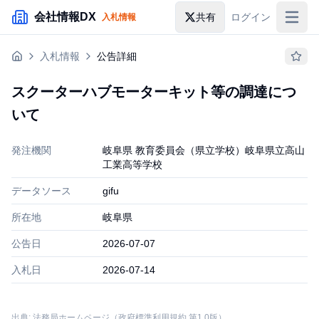
メインコンテンツにスキップ
会社情報DX
共有
ログイン
入札情報
入札情報
入札情報
公告詳細
落札情報
スクーターハブモーターキット等の調達につ
助成金・補助金
いて
企業検索
発注機関
岐阜県 教育委員会（県立学校）岐阜県立高山
工業高等学校
データソース
gifu
所在地
岐阜県
公告日
2026-07-07
入札日
2026-07-14
出典: 法務局ホームページ（政府標準利用規約 第1.0版）