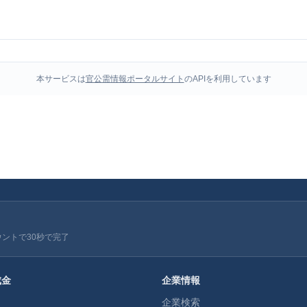
本サービスは
官公需情報ポータルサイト
のAPIを利用しています
ウントで30秒で完了
成金
企業情報
企業検索