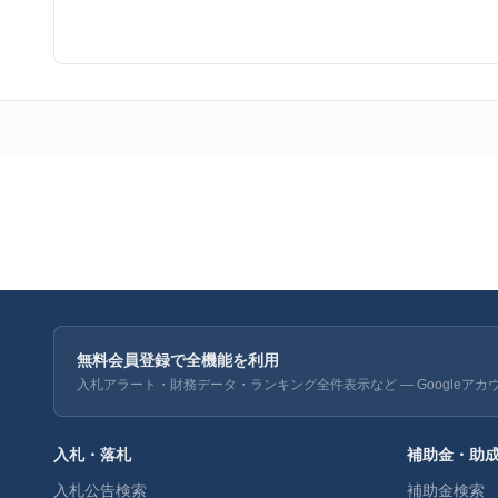
無料会員登録で全機能を利用
入札アラート・財務データ・ランキング全件表示など — Googleアカ
入札・落札
補助金・助
入札公告検索
補助金検索