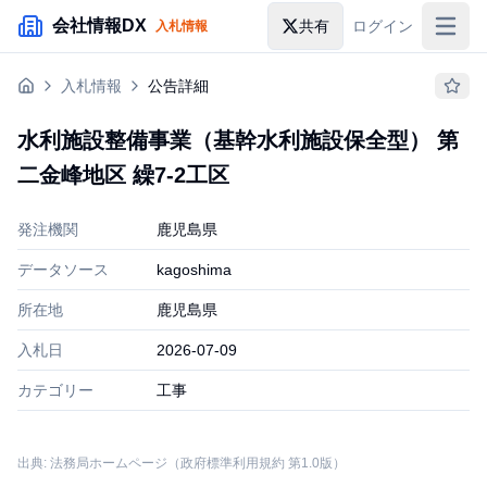
メインコンテンツにスキップ
会社情報DX
共有
ログイン
入札情報
入札情報
入札情報
公告詳細
落札情報
水利施設整備事業（基幹水利施設保全型） 第
助成金・補助金
二金峰地区 繰7-2工区
企業検索
発注機関
鹿児島県
データソース
kagoshima
所在地
鹿児島県
入札日
2026-07-09
カテゴリー
工事
出典: 法務局ホームページ（政府標準利用規約 第1.0版）