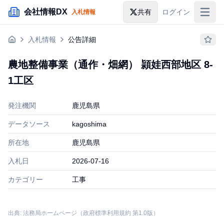
メインコンテンツにスキップ
会社情報DX
共有
ログイン
入札情報
入札情報
入札情報
公告詳細
落札情報
農地整備事業（通作・畑網） 頴娃西部地区 8-
助成金・補助金
1工区
企業検索
発注機関
鹿児島県
データソース
kagoshima
所在地
鹿児島県
入札日
2026-07-16
カテゴリー
工事
出典: 法務局ホームページ（政府標準利用規約 第1.0版）